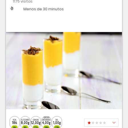
1175 visitas
Dificultad
Tiempo
Menos de 30 minutos
GRASAS
KCAL
AZÚCARES
GRASAS
SATURADAS
SAL
186
8,00g
12,00g
4,00g
1,00g
9%
9%
17%
19%
13%