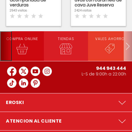
acompañada de
uvas con caramelo de
verduras
cava Juve Reserva
Camps y tomillo
2543 visitas
2424 visitas
COMPRA ONLINE
TIENDAS
VALES AHORRO
944 943 444
L-S de 9:00h a 22:00h
EROSKI
ATENCION AL CLIENTE