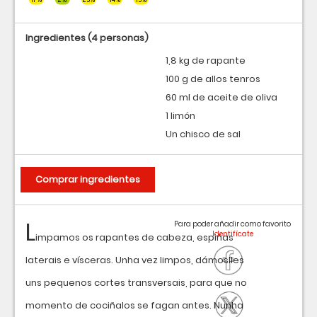
Ingredientes
(4 personas)
1,8 kg de rapante
100 g de allos tenros
60 ml de aceite de oliva
1 limón
Un chisco de sal
Comprar ingredientes
L
Para poder añadir como favorito
impamos os rapantes de cabeza, espiñas
laterais e vísceras. Unha vez limpos, dámoslles
uns pequenos cortes transversais, para que no
momento de cociñalos se fagan antes. Nunha