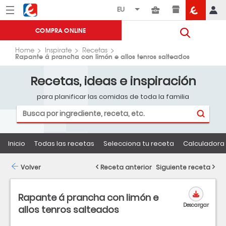
Menú
Eroski
COMPRA ONLINE
Home
Inspirate
Recetas
Rapante á prancha con limón e allos tenros salteados
Recetas, ideas e inspiración
para planificar las comidas de toda la familia
Inicio
Todas las recetas
Selecciona tu receta
Calculadora 
Volver
Receta anterior
Siguiente receta
Rapante á prancha con limón e
Descargar
allos tenros salteados