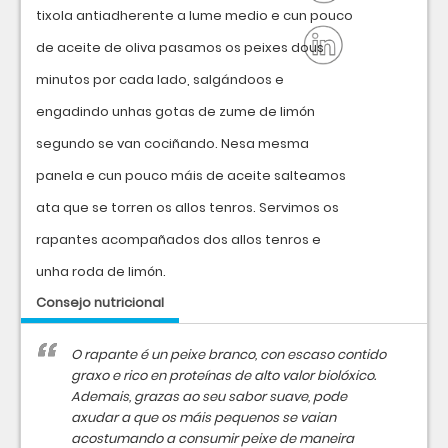
tixola antiadherente a lume medio e cun pouco
de aceite de oliva pasamos os peixes dous
minutos por cada lado, salgándoos e
engadindo unhas gotas de zume de limón
segundo se van cociñando. Nesa mesma
panela e cun pouco máis de aceite salteamos
ata que se torren os allos tenros. Servimos os
rapantes acompañados dos allos tenros e
unha roda de limón.
Consejo nutricional
O rapante é un peixe branco, con escaso contido
graxo e rico en proteínas de alto valor biolóxico.
Ademais, grazas ao seu sabor suave, pode
axudar a que os máis pequenos se vaian
acostumando a consumir peixe de maneira