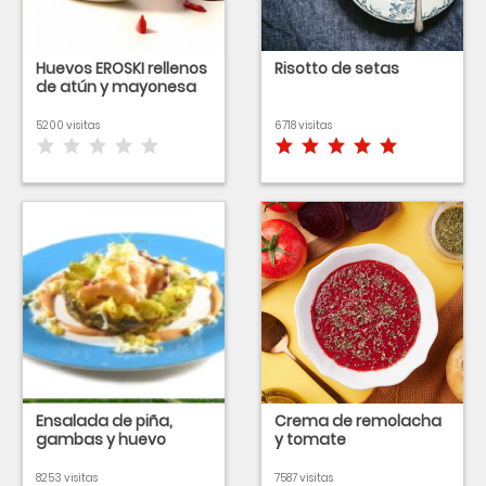
Huevos EROSKI rellenos
Risotto de setas
de atún y mayonesa
5200 visitas
6718 visitas
Ensalada de piña,
Crema de remolacha
gambas y huevo
y tomate
8253 visitas
7587 visitas