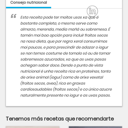
Consejo nutricional
Esta receita pode ter moitos usos xa que é
bastante completa, o mesmo serve como
almorzo, merenda, media mañá ou sobremesa. É
tamén moi boa opción para incluír froitos secos
na nosa dieta, que por regra xeral consumimos
moi poucos, e para prescindir de adozar o iogur
se non temos costume de tomalo só ou de tomar
sobremesas azucradas, xa que as uvas pasas
achegan sabor doce. Dende o punto de vista
nutricional é unha receita rica en proteínas, tanto
de orixe animal (iogur) como de orixe vexetal
(froitos secos, avea), rica en graxas
cardiosaudables (froitos secos) e co único azucre
naturalmente presente no iogur e as uvas pasas.
Tenemos más recetas que recomendarte