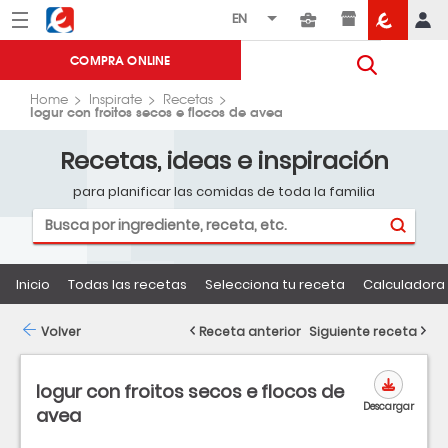
Menú
Eroski
COMPRA ONLINE
Home
Inspirate
Recetas
Iogur con froitos secos e flocos de avea
Recetas, ideas e inspiración
para planificar las comidas de toda la familia
Inicio
Todas las recetas
Selecciona tu receta
Calculadora 
Volver
Receta anterior
Siguiente receta
Iogur con froitos secos e flocos de
Descargar
avea