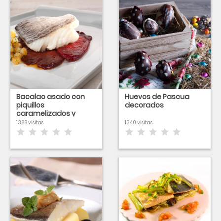
Bacalao asado con
Huevos de Pascua
piquillos
decorados
caramelizados y
patatas
1368 visitas
1340 visitas