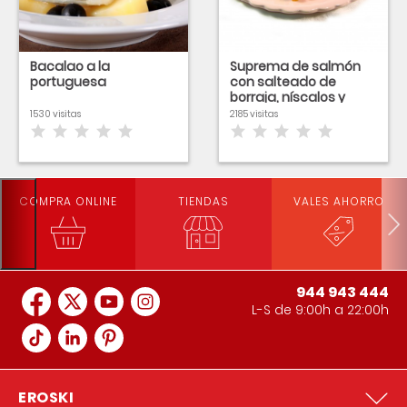
Bacalao a la
Suprema de salmón
portuguesa
con salteado de
borraja, níscalos y
vinagreta de tomate
1530 visitas
2185 visitas
COMPRA ONLINE
TIENDAS
VALES AHORRO
944 943 444
L-S de 9:00h a 22:00h
EROSKI