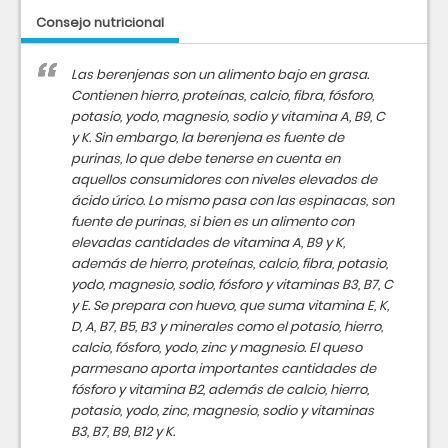
Consejo nutricional
Las berenjenas son un alimento bajo en grasa.
Contienen hierro, proteínas, calcio, fibra, fósforo,
potasio, yodo, magnesio, sodio y vitamina A, B9, C
y K. Sin embargo, la berenjena es fuente de
purinas, lo que debe tenerse en cuenta en
aquellos consumidores con niveles elevados de
ácido úrico. Lo mismo pasa con las espinacas, son
fuente de purinas, si bien es un alimento con
elevadas cantidades de vitamina A, B9 y K,
además de hierro, proteínas, calcio, fibra, potasio,
yodo, magnesio, sodio, fósforo y vitaminas B3, B7, C
y E. Se prepara con huevo, que suma vitamina E, K,
D, A, B7, B5, B3 y minerales como el potasio, hierro,
calcio, fósforo, yodo, zinc y magnesio. El queso
parmesano aporta importantes cantidades de
fósforo y vitamina B2, además de calcio, hierro,
potasio, yodo, zinc, magnesio, sodio y vitaminas
B3, B7, B9, B12 y K.