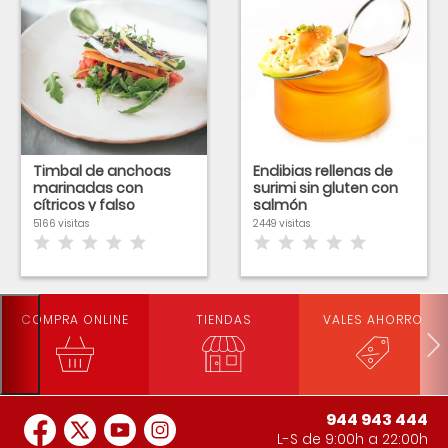
Timbal de anchoas
Endibias rellenas de
marinadas con
surimi sin gluten con
cítricos y falso
salmón
escabeche de
5166 visitas
2449 visitas
verduras
COMPRA ONLINE
TIENDAS
VALES AHORRO
944 943 444
L-S de 9:00h a 22:00h