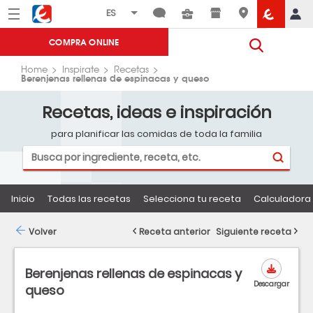
Menú
Eroski
COMPRA ONLINE
Home
Inspirate
Recetas
Berenjenas rellenas de espinacas y queso
Recetas, ideas e inspiración
para planificar las comidas de toda la familia
Inicio
Todas las recetas
Selecciona tu receta
Calculadora 
Volver
Receta anterior
Siguiente receta
Berenjenas rellenas de espinacas y
Descargar
queso