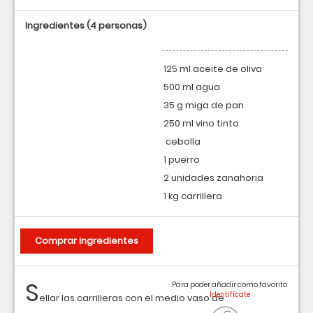
Ingredientes
(4 personas)
125 ml aceite de oliva
500 ml agua
35 g miga de pan
250 ml vino tinto
cebolla
1 puerro
2 unidades zanahoria
1 kg carrillera
Comprar ingredientes
S
Para poder añadir como favorito
ellar las carrilleras con el medio vaso de