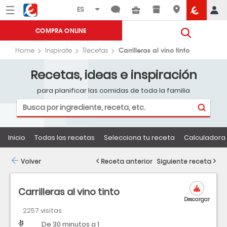
Menú
Eroski
COMPRA ONLINE
Carrilleras al vino tinto
Home
Inspirate
Recetas
Recetas, ideas e inspiración
para planificar las comidas de toda la familia
Inicio
Todas las recetas
Selecciona tu receta
Calculadora 
Volver
Receta anterior
Siguiente receta
Carrilleras al vino tinto
Descargar
2257 visitas
Dificultad
Tiempo
De 30 minutos a 1