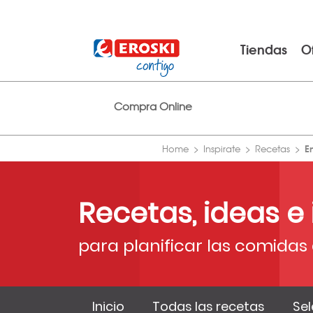
Tiendas
O
Compra Online
E
Home
Inspirate
Recetas
Recetas, ideas e
para planificar las comidas 
Inicio
Todas las recetas
Sel