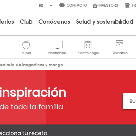
CONTACTO
INVESTORS
F
fertas
Club
Conócenos
Salud y sostenibilidad
nsalada de langostinos y mango
 inspiración
de toda la familia
ecciona tu receta