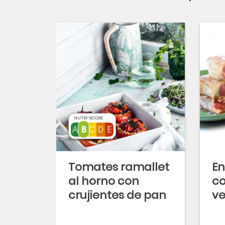
NUTRI-SCORE
Tomates ramallet
En
al horno con
co
crujientes de pan
ve
payés