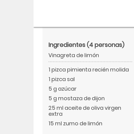
Ingredientes
(4 personas)
Vinagreta de limón
1 pizca pimienta recién molida
1 pizca sal
5 g azúcar
Descargar
5 g mostaza de dijon
25 ml aceite de oliva virgen
Facebook
extra
15 ml zumo de limón
Twitter