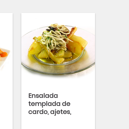
Ensalada
templada de
cardo, ajetes,
pera, gulas y setas