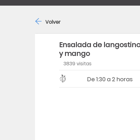
Volver
Ensalada de langostin
y mango
3839 visitas
Dificultad
Tiempo
De 1:30 a 2 horas