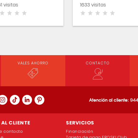
1 visitas
1633 visitas
VALES AHORRO
CONTACTO
Atención al cliente:
944
AL CLIENTE
SERVICIOS
e contacto
Financiación
ne
Tarjeta de pago EROSKI Club