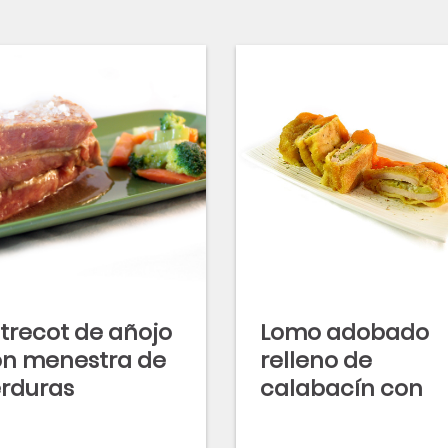
trecot de añojo
Lomo adobado
n menestra de
relleno de
rduras
calabacín con
salsa de
zanahoria