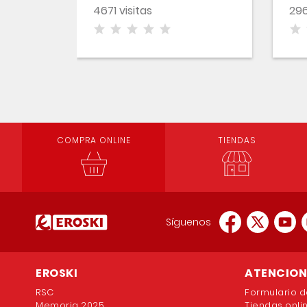
4671 visitas
296
COMPRA ONLINE
TIENDAS
Síguenos
EROSKI
ATENCION 
RSC
Formulario d
Memoria 2025
Tiendas onli