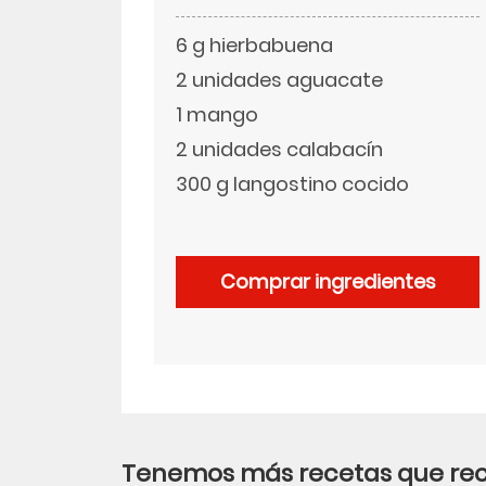
6 g hierbabuena
LinkedIn
2 unidades aguacate
1 mango
2 unidades calabacín
300 g langostino cocido
Comprar ingredientes
Tenemos más recetas que r