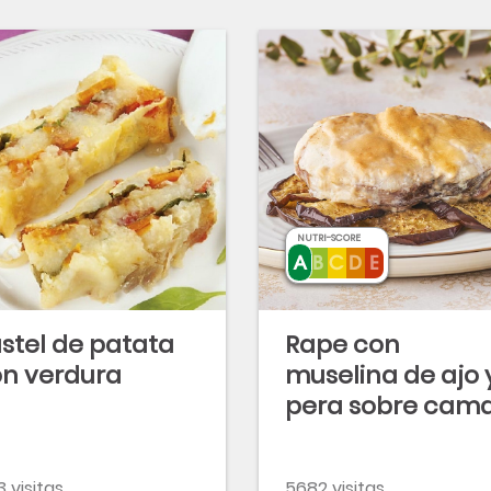
NUTRI-SCORE
stel de patata
Rape con
n verdura
muselina de ajo 
pera sobre cam
de berenjenas
3 visitas
5682 visitas