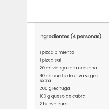
Ingredientes
(4 personas)
1 pizca pimienta
1 pizca sal
20 ml vinagre de manzana
60 ml aceite de oliva virgen
Descargar
extra
200 g lechuga
Facebook
100 g queso de cabra
2 huevo duro
Twitter