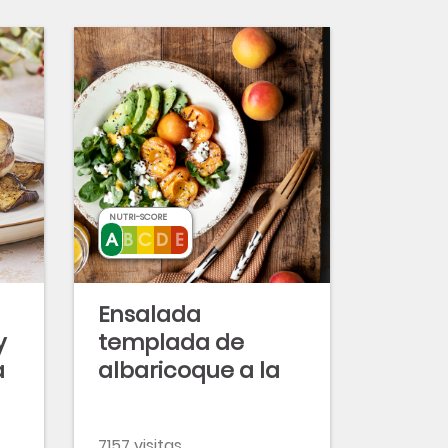
NUTRI-SCORE
Ensalada
y
templada de
a
albaricoque a la
plancha y queso
cottage
7157 visitas