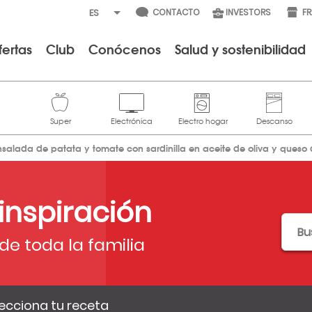
CONTACTO
INVESTORS
F
fertas
Club
Conócenos
Salud y sostenibilidad
nsalada de patata y tomate con sardinilla en aceite de oliva y queso
 inspiración
de toda la familia
ecciona tu receta