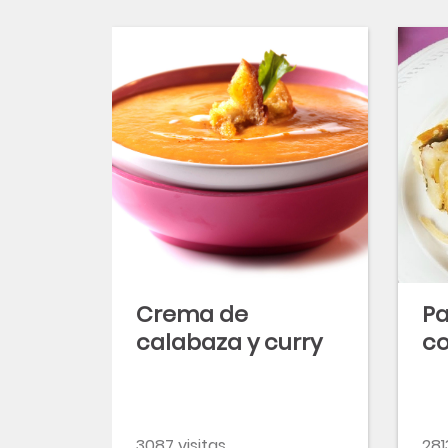
Crema de
Pa
calabaza y curry
co
3087 visitas
281