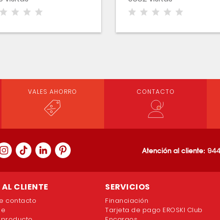
VALES AHORRO
CONTACTO
Atención al cliente:
944
AL CLIENTE
SERVICIOS
e contacto
Financiación
ne
Tarjeta de pago EROSKI Club
 producto
Encargos