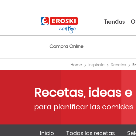
Tiendas
O
Compra Online
E
Home
Inspirate
Recetas
Recetas, ideas e
para planificar las comidas 
Inicio
Todas las recetas
Sel