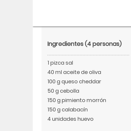
Ingredientes
(4 personas)
1 pizca sal
40 ml aceite de oliva
100 g queso cheddar
50 g cebolla
Descargar
150 g pimiento morrón
Facebook
150 g calabacín
4 unidades huevo
Twitter