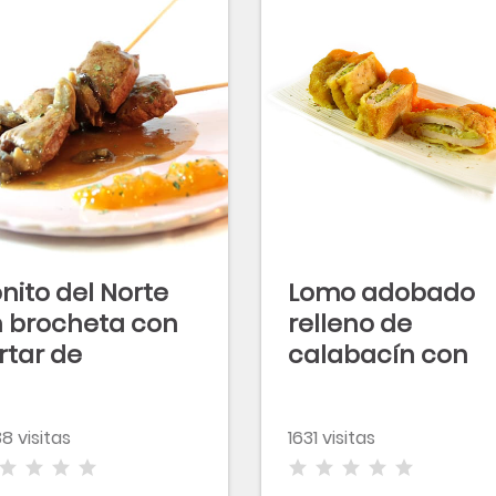
nito del Norte
Lomo adobado
 brocheta con
relleno de
rtar de
calabacín con
uacate y toque
salsa de
e ahumado
zanahoria
8 visitas
1631 visitas