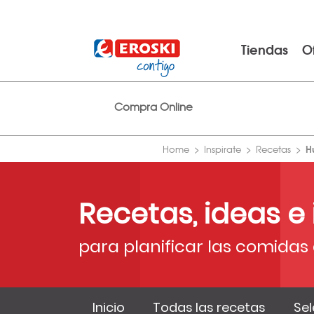
Tiendas
O
Compra Online
H
Home
Inspirate
Recetas
Recetas, ideas e
para planificar las comidas 
Inicio
Todas las recetas
Sel