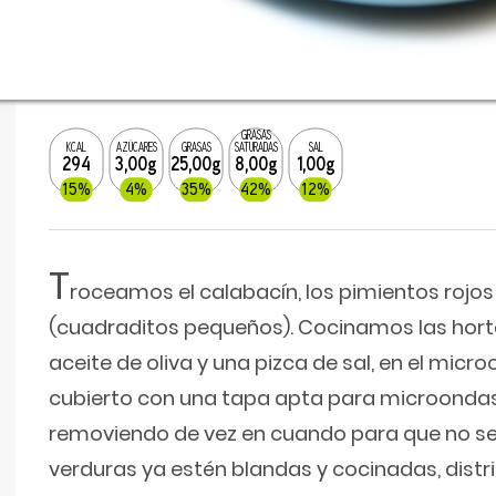
GRASAS
KCAL
AZÚCARES
GRASAS
SATURADAS
SAL
294
3,00g
25,00g
8,00g
1,00g
15%
4%
35%
42%
12%
T
roceamos el calabacín, los pimientos rojos 
(cuadraditos pequeños). Cocinamos las horta
aceite de oliva y una pizca de sal, en el mic
cubierto con una tapa apta para microondas
removiendo de vez en cuando para que no s
verduras ya estén blandas y cocinadas, distr