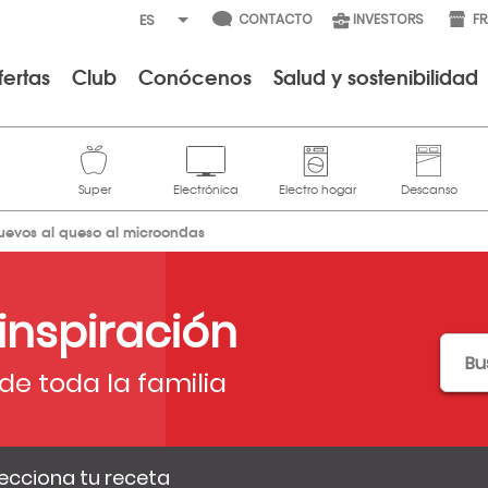
CONTACTO
INVESTORS
F
fertas
Club
Conócenos
Salud y sostenibilidad
uevos al queso al microondas
 inspiración
de toda la familia
ecciona tu receta