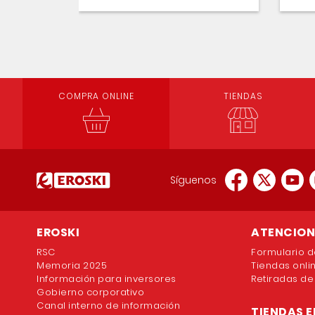
COMPRA ONLINE
TIENDAS
Síguenos
EROSKI
ATENCION 
RSC
Formulario d
Memoria 2025
Tiendas onli
Información para inversores
Retiradas de
Gobierno corporativo
Canal interno de información
TIENDAS E