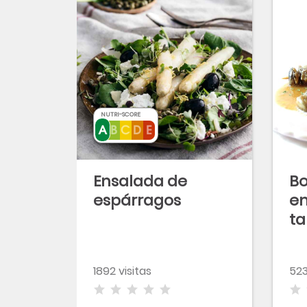
NUTRI-SCORE
Ensalada de
Bo
espárragos
en
ta
ag
d
1892 visitas
523