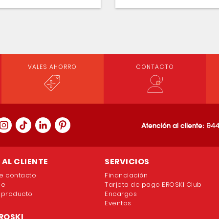
VALES AHORRO
CONTACTO
Atención al cliente:
944
AL CLIENTE
SERVICIOS
e contacto
Financiación
ne
Tarjeta de pago EROSKI Club
 producto
Encargos
Eventos
ROSKI