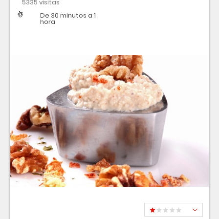
5335 visitas
Dificultad
Tiempo
De 30 minutos a 1
hora