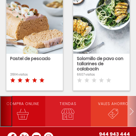
Pastel de pescado
Solomillo de pavo con
tallarines de
calabacín
31914 visitas
6607 visitas
COMPRA ONLINE
TIENDAS
VALES AHORRO
944 943 444