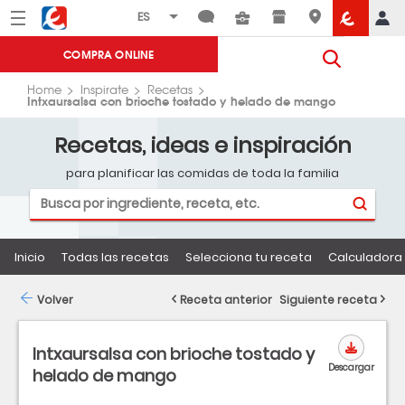
Menú
Eroski
COMPRA ONLINE
Home
Inspirate
Recetas
Intxaursalsa con brioche tostado y helado de mango
Recetas, ideas e inspiración
para planificar las comidas de toda la familia
Inicio
Todas las recetas
Selecciona tu receta
Calculadora 
Volver
Receta anterior
Siguiente receta
Intxaursalsa con brioche tostado y
Descargar
helado de mango