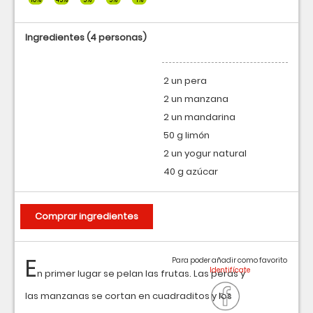
Ingredientes
(4 personas)
2 un pera
2 un manzana
2 un mandarina
50 g limón
2 un yogur natural
40 g azúcar
Comprar ingredientes
E
Para poder añadir como favorito
n primer lugar se pelan las frutas. Las peras y
las manzanas se cortan en cuadraditos y los