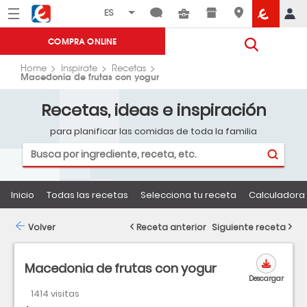
Menú
Eroski
COMPRA ONLINE
Home
Inspirate
Recetas
Macedonia de frutas con yogur
Recetas, ideas e inspiración
para planificar las comidas de toda la familia
Inicio
Todas las recetas
Selecciona tu receta
Calculadora 
Volver
Receta anterior
Siguiente receta
Macedonia de frutas con yogur
Descargar
1414 visitas