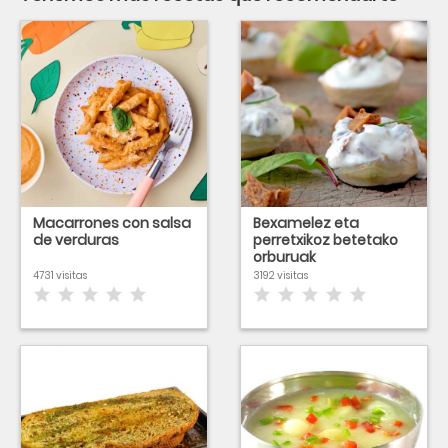
Macarrones con salsa
Bexamelez eta
de verduras
perretxikoz betetako
orburuak
4731 visitas
3192 visitas