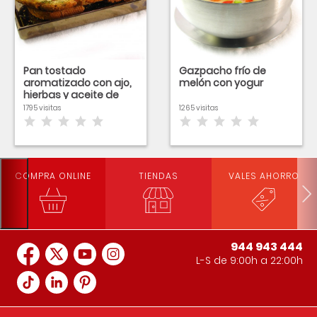
Pan tostado
Gazpacho frío de
aromatizado con ajo,
melón con yogur
hierbas y aceite de
oliva
1795 visitas
1265 visitas
COMPRA ONLINE
TIENDAS
VALES AHORRO
944 943 444
L-S de 9:00h a 22:00h