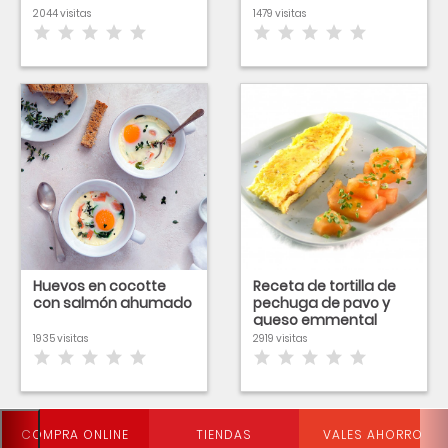
2044 visitas
1479 visitas
Huevos en cocotte
Receta de tortilla de
con salmón ahumado
pechuga de pavo y
queso emmental
1935 visitas
2919 visitas
COMPRA ONLINE
TIENDAS
VALES AHORRO