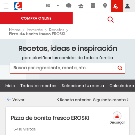
Menú
Eroski
COMPRA ONLINE
Home
Inspirate
Recetas
Pizza de bonito fresco EROSKI
Recetas, ideas e inspiración
para planificar las comidas de toda la familia
Inicio
Todas las recetas
Selecciona tu receta
Calculadora 
Volver
Receta anterior
Siguiente receta
Pizza de bonito fresco EROSKI
Descargar
5416 visitas