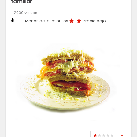
familiar
2930 visitas
Dificultad
Tiempo
Precio bajo
Menos de 30 minutos
Precio bajo