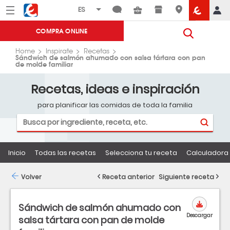
Menú
Eroski
COMPRA ONLINE
Home
Inspirate
Recetas
Sándwich de salmón ahumado con salsa tártara con pan
de molde familiar
Recetas, ideas e inspiración
para planificar las comidas de toda la familia
Inicio
Todas las recetas
Selecciona tu receta
Calculadora 
Volver
Receta anterior
Siguiente receta
Sándwich de salmón ahumado con
Descargar
salsa tártara con pan de molde