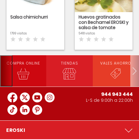
Salsa chimichurri
Huevos gratinados
con Bechamel EROSKI y
salsa de tomate
1799 visitas
5418 visitas
COMPRA ONLINE
TIENDAS
VALES AHORRO
944 943 444
L-S de 9:00h a 22:00h
EROSKI