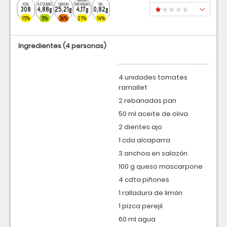
GRASAS
KCAL
AZÚCARES
GRASAS
SATURADAS
SAL
308
4,88g
25,21g
4,17g
0,82g
15%
5%
36%
21%
14%
Ingredientes
(4 personas)
4 unidades tomates
ramallet
2 rebanadas pan
50 ml aceite de oliva
2 dientes ajo
1 cda alcaparra
3 anchoa en salazón
100 g queso mascarpone
4 cdta piñones
1 ralladura de limón
1 pizca perejil
60 ml agua