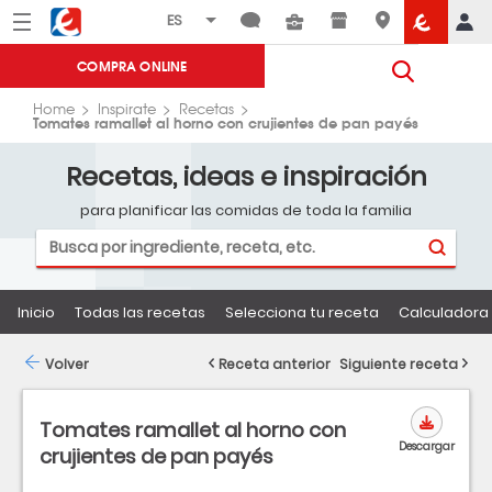
Menú
Eroski
COMPRA ONLINE
Home
Inspirate
Recetas
Tomates ramallet al horno con crujientes de pan payés
Recetas, ideas e inspiración
para planificar las comidas de toda la familia
Inicio
Todas las recetas
Selecciona tu receta
Calculadora 
Volver
Receta anterior
Siguiente receta
Tomates ramallet al horno con
Descargar
crujientes de pan payés