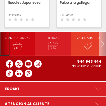
Noodles Japoneses
Pulpo a la gallega
1444 visitas
2489 visitas
COMPRA ONLINE
TIENDAS
VALES AHORRO
944 943 444
L-S de 9:00h a 22:00h
EROSKI
ATENCION AL CLIENTE