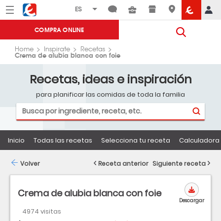
Menú
Eroski
COMPRA ONLINE
Home
Inspirate
Recetas
Crema de alubia blanca con foie
Recetas, ideas e inspiración
para planificar las comidas de toda la familia
Inicio
Todas las recetas
Selecciona tu receta
Calculadora 
Volver
Receta anterior
Siguiente receta
Crema de alubia blanca con foie
Descargar
4974 visitas