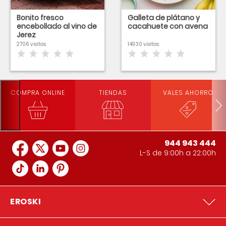
Bonito fresco
Galleta de plátano y
encebollado al vino de
cacahuete con avena
Jerez
2706 visitas
14930 visitas
COMPRA ONLINE
TIENDAS
VALES AHORRO
944 943 444
L-S de 9:00h a 22:00h
EROSKI