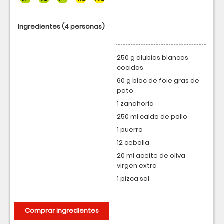
Ingredientes
(4 personas)
250 g alubias blancas
cocidas
60 g bloc de foie gras de
pato
1 zanahoria
250 ml caldo de pollo
1 puerro
12 cebolla
20 ml aceite de oliva
virgen extra
1 pizca sal
Comprar ingredientes