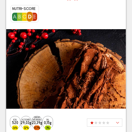
NUTRI-SCORE
GRASAS
KCAL
AZÚCARES
SATURADAS
SAL
520
29,03g
23,39g
0,15g
26%
32%
11.7%
3%