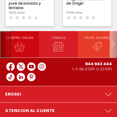
puré de boniato y
de Onigiri
lentejas
31956 visitas
10668 visitas
COMPRA ONLINE
TIENDAS
VALES AHORRO
944 943 444
L-S de 9:00h a 22:00h
EROSKI
ATENCION AL CLIENTE