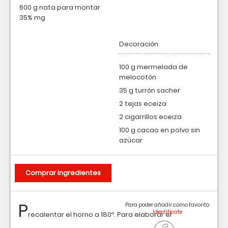
600 g nata para montar
35% mg
Decoración
100 g mermelada de
melocotón
35 g turrón sacher
2 tejas eceiza
2 cigarrillos eceiza
100 g cacao en polvo sin
azúcar
Comprar ingredientes
P
Para poder añadir como favorito
recalentar el horno a 180º. Para elaborar el