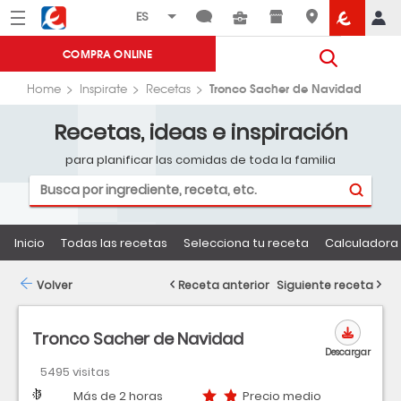
Menú
Eroski
COMPRA ONLINE
Tronco Sacher de Navidad
Home
Inspirate
Recetas
Recetas, ideas e inspiración
para planificar las comidas de toda la familia
Inicio
Todas las recetas
Selecciona tu receta
Calculadora 
Volver
Receta anterior
Siguiente receta
Tronco Sacher de Navidad
Descargar
5495 visitas
Dificultad
Tiempo
Precio medio
Más de 2 horas
Precio medio