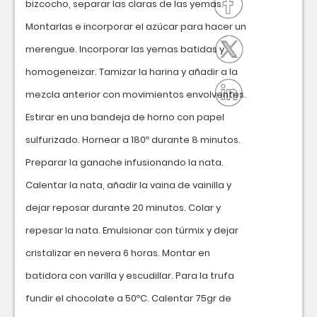
bizcocho, separar las claras de las yemas.
Montarlas e incorporar el azúcar para hacer un
merengue. Incorporar las yemas batidas y
homogeneizar. Tamizar la harina y añadir a la
mezcla anterior con movimientos envolventes.
Estirar en una bandeja de horno con papel
sulfurizado. Hornear a 180º durante 8 minutos.
Preparar la ganache infusionando la nata.
Calentar la nata, añadir la vaina de vainilla y
dejar reposar durante 20 minutos. Colar y
repesar la nata. Emulsionar con túrmix y dejar
cristalizar en nevera 6 horas. Montar en
batidora con varilla y escudillar. Para la trufa
fundir el chocolate a 50ºC. Calentar 75gr de