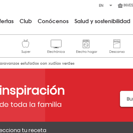
INVE
fertas
Club
Conócenos
Salud y sostenibilidad
aravanzos estufados con xudías verdes
 inspiración
de toda la familia
ecciona tu receta