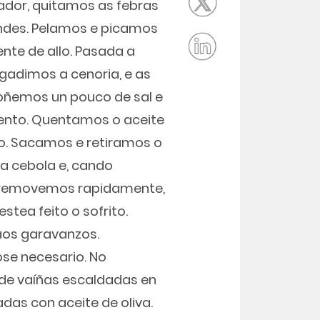
ador, quitamos as febras
andes. Pelamos e picamos
nte de allo. Pasada a
gadimos a cenoria, e as
oñemos un pouco de sal e
ento. Quentamos o aceite
llo. Sacamos e retiramos o
 a cebola e, cando
 removemos rapidamente,
tea feito o sofrito.
aos garavanzos.
ose necesario. No
de vaíñas escaldadas en
das con aceite de oliva.