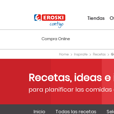
Tiendas
O
Compra Online
G
Home
Inspirate
Recetas
Recetas, ideas e
para planificar las comidas 
Inicio
Todas las recetas
Sel