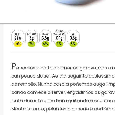
GRASAS
KCAL
AZÚCARES
GRASAS
SATURADAS
SAL
276
6g
3,8g
0,1g
0,5g
14%
7%
6%
1%
8%
P
oñemos a noite anterior os garavanzos a 
cun pouco de sal. Ao día seguinte deslavam
de remollo. Nunha cazola poñemos auga limp
cando comece a ferver, engadimos os gara
lento durante unha hora quitando a escuma 
Mentres tanto, pelamos a cenoria e cortámo