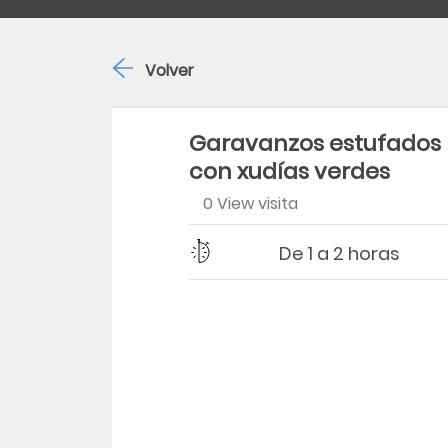
Volver
Garavanzos estufados
con xudías verdes
0 View visita
Dificultad
Tiempo
De 1 a 2 horas