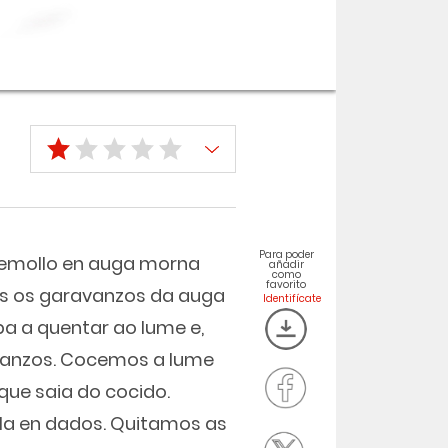
Para poder
remollo en auga morna
añadir
como
favorito
os os garavanzos da auga
a a quentar ao lume e,
vanzos. Cocemos a lume
que saia do cocido.
la en dados. Quitamos as