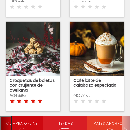
3486 visitas
3006 visitas
Croquetas de boletus
Café latte de
con crujiente de
calabaza especiado
avellana
7634 visitas
4428 visitas
COMPRA ONLINE
TIENDAS
VALES AHORRO