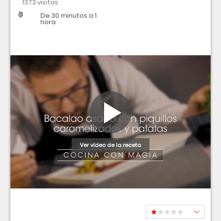
1373 visitas
Dificultad
Tiempo
De 30 minutos a 1
hora
Ver vídeo de la receta