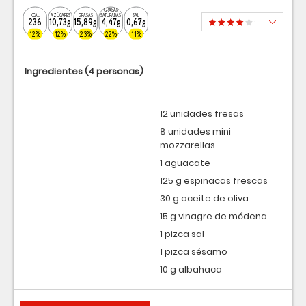
GRASAS
KCAL
AZÚCARES
GRASAS
SATURADAS
SAL
236
10,73g
15,89g
4,47g
0,67g
12%
12%
23%
22%
11%
Ingredientes
(4 personas)
12 unidades fresas
8 unidades mini
mozzarellas
1 aguacate
125 g espinacas frescas
30 g aceite de oliva
15 g vinagre de módena
1 pizca sal
1 pizca sésamo
10 g albahaca