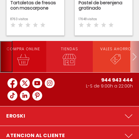
Tartaletas de fresas
Pastel de berenjena
con mascarpone
gratinado
8763 visitas
17648 visitas
COMPRA ONLINE
TIENDAS
VALES AHORRO
944 943 444
L-S de 9:00h a 22:00h
EROSKI
ATENCION AL CLIENTE