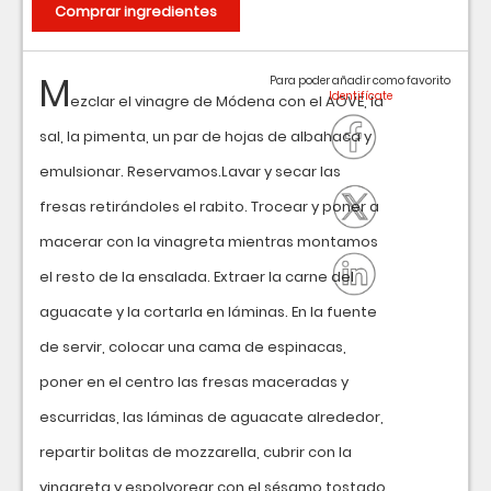
Comprar ingredientes
M
Para poder añadir como favorito
ezclar el vinagre de Módena con el AOVE, la
sal, la pimenta, un par de hojas de albahaca y
emulsionar. Reservamos.Lavar y secar las
fresas retirándoles el rabito. Trocear y poner a
macerar con la vinagreta mientras montamos
el resto de la ensalada. Extraer la carne del
aguacate y la cortarla en láminas. En la fuente
de servir, colocar una cama de espinacas,
poner en el centro las fresas maceradas y
escurridas, las láminas de aguacate alrededor,
repartir bolitas de mozzarella, cubrir con la
vinagreta y espolvorear con el sésamo tostado