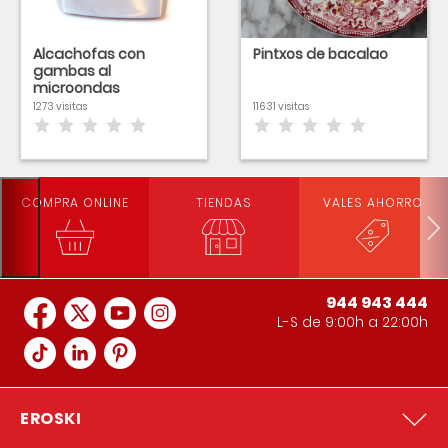
Alcachofas con
Pintxos de bacalao
gambas al
microondas
1273 visitas
11631 visitas
COMPRA ONLINE
TIENDAS
VALES AHORRO
944 943 444
L-S de 9:00h a 22:00h
EROSKI