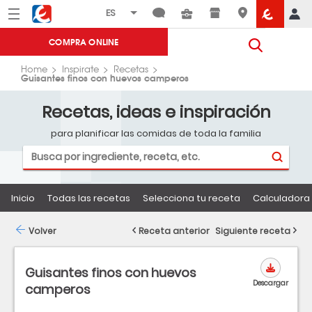
Menú
Eroski
COMPRA ONLINE
Home
Inspirate
Recetas
Guisantes finos con huevos camperos
Recetas, ideas e inspiración
para planificar las comidas de toda la familia
Inicio
Todas las recetas
Selecciona tu receta
Calculadora 
Volver
Receta anterior
Siguiente receta
Guisantes finos con huevos
Descargar
camperos