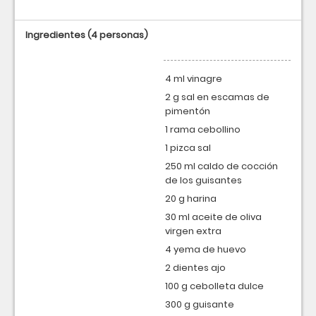
Ingredientes
(4 personas)
4 ml vinagre
2 g sal en escamas de
pimentón
1 rama cebollino
1 pizca sal
250 ml caldo de cocción
de los guisantes
20 g harina
30 ml aceite de oliva
virgen extra
4 yema de huevo
2 dientes ajo
100 g cebolleta dulce
300 g guisante