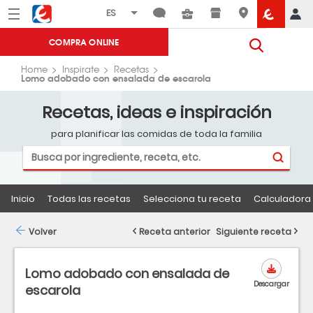
Menú
Eroski
COMPRA ONLINE
Home
Inspirate
Recetas
Lomo adobado con ensalada de escarola
Recetas, ideas e inspiración
para planificar las comidas de toda la familia
Inicio
Todas las recetas
Selecciona tu receta
Calculadora 
Volver
Receta anterior
Siguiente receta
Lomo adobado con ensalada de
Descargar
escarola