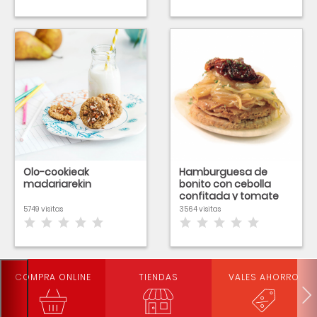
Olo-cookieak
Hamburguesa de
madariarekin
bonito con cebolla
confitada y tomate
seco
5749 visitas
3564 visitas
COMPRA ONLINE
TIENDAS
VALES AHORRO