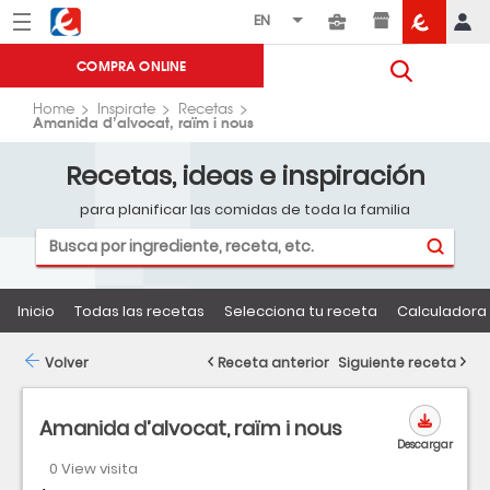
Menú
Eroski
COMPRA ONLINE
Home
Inspirate
Recetas
Amanida d’alvocat, raïm i nous
Recetas, ideas e inspiración
para planificar las comidas de toda la familia
Inicio
Todas las recetas
Selecciona tu receta
Calculadora 
Volver
Receta anterior
Siguiente receta
Amanida d’alvocat, raïm i nous
Descargar
0 View visita