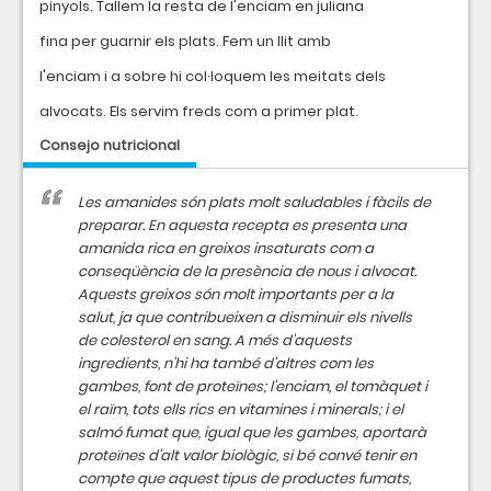
pinyols. Tallem la resta de l'enciam en juliana
fina per guarnir els plats. Fem un llit amb
l'enciam i a sobre hi col·loquem les meitats dels
alvocats. Els servim freds com a primer plat.
Consejo nutricional
Les amanides són plats molt saludables i fàcils de
preparar. En aquesta recepta es presenta una
amanida rica en greixos insaturats com a
conseqüència de la presència de nous i alvocat.
Aquests greixos són molt importants per a la
salut, ja que contribueixen a disminuir els nivells
de colesterol en sang. A més d'aquests
ingredients, n'hi ha també d'altres com les
gambes, font de proteïnes; l'enciam, el tomàquet i
el raïm, tots ells rics en vitamines i minerals; i el
salmó fumat que, igual que les gambes, aportarà
proteïnes d'alt valor biològic, si bé convé tenir en
compte que aquest tipus de productes fumats,