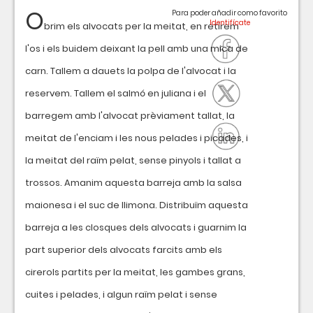
O
Para poder añadir como favorito
brim els alvocats per la meitat, en retirem
l'os i els buidem deixant la pell amb una mica de
carn. Tallem a dauets la polpa de l'alvocat i la
reservem. Tallem el salmó en juliana i el
barregem amb l'alvocat prèviament tallat, la
meitat de l'enciam i les nous pelades i picades, i
la meitat del raïm pelat, sense pinyols i tallat a
trossos. Amanim aquesta barreja amb la salsa
maionesa i el suc de llimona. Distribuïm aquesta
barreja a les closques dels alvocats i guarnim la
part superior dels alvocats farcits amb els
cirerols partits per la meitat, les gambes grans,
cuites i pelades, i algun raïm pelat i sense