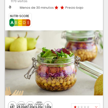
1170 visitas
Dificultad
Tiempo
Precio bajo
Menos de 30 minutos
Precio bajo
NUTRI-SCORE
GRASAS
KCAL
AZÚCARES
GRASAS
SATURADAS
SAL
687
28,00g
47,00g
6,00g
1,00g