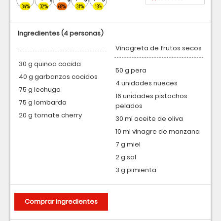
34%
32%
68%
31%
18%
Ingredientes
(4 personas)
Vinagreta de frutos secos
30 g quinoa cocida
50 g pera
40 g garbanzos cocidos
4 unidades nueces
75 g lechuga
16 unidades pistachos
75 g lombarda
pelados
20 g tomate cherry
30 ml aceite de oliva
10 ml vinagre de manzana
7 g miel
2 g sal
3 g pimienta
Comprar ingredientes