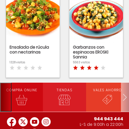
Ensalada de rúcula
Garbanzos con
con nectarinas
espinacas EROSKI
Sannia
1328 visitas
5563 visitas
COMPRA ONLINE
TIENDAS
VALES AHORRO
944 943 444
L-S de 9:00h a 22:00h