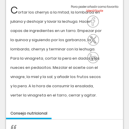
C
Para poder añadir como favorito
ortar los cherrys a la mitad, la lombarda en
juliana y deshojar y lavar la lechuga. Hacer
capas de ingredientes en un tarro. Empezar por
la quinoa y siguiendo por los garbanzos, la
lombarda, cherrys y terminar con la lechuga.
Para la vinagreta, cortar la pera en dados y las
nueces en pedacitos. Mezclar el aceite con el
vinagre, la miel y la sal; y añadir los frutos secos
y la pera. A la hora de consumir la ensalada,
verter la vinagreta en el tarro, cerrar y agitar.
Consejo nutricional