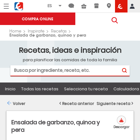
Menú
Eroski
COMPRA ONLINE
Home
Inspirate
Recetas
Ensalada de garbanzo, quinoa y pera
Recetas, ideas e inspiración
para planificar las comidas de toda la familia
Inicio
Todas las recetas
Selecciona tu receta
Calculadora 
Volver
Receta anterior
Siguiente receta
Ensalada de garbanzo, quinoa y
Descargar
pera