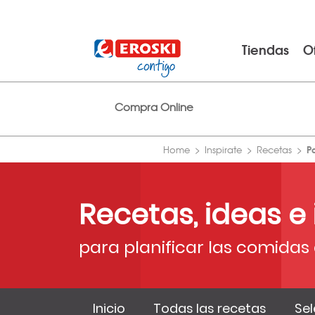
Tiendas
O
Compra Online
P
Home
Inspirate
Recetas
Recetas, ideas e
para planificar las comidas 
Inicio
Todas las recetas
Sel