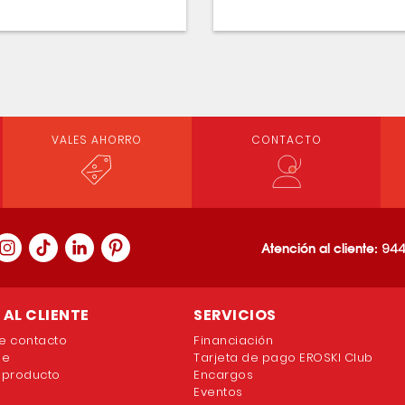
VALES AHORRO
CONTACTO
Atención al cliente:
944
AL CLIENTE
SERVICIOS
e contacto
Financiación
ne
Tarjeta de pago EROSKI Club
 producto
Encargos
Eventos