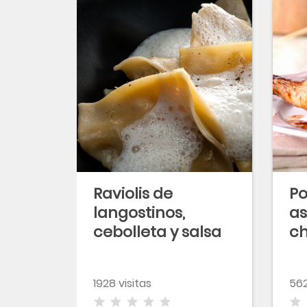
Raviolis de
Po
langostinos,
a
cebolleta y salsa
ch
cítrica
ca
1928 visitas
562