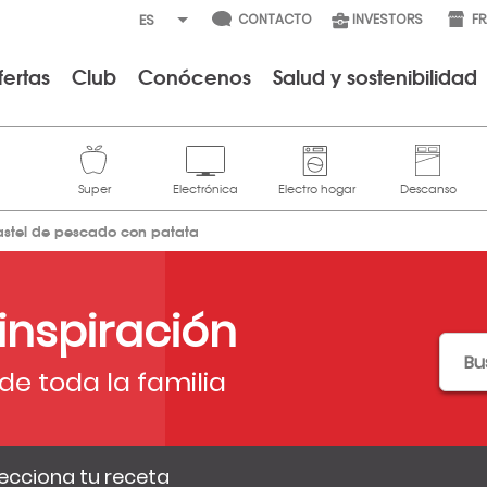
CONTACTO
INVESTORS
F
fertas
Club
Conócenos
Salud y sostenibilidad
astel de pescado con patata
 inspiración
de toda la familia
ecciona tu receta