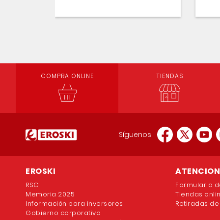
COMPRA ONLINE
TIENDAS
Síguenos
EROSKI
ATENCION 
RSC
Formulario d
Memoria 2025
Tiendas onli
Información para inversores
Retiradas de
Gobierno corporativo