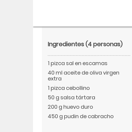
Ingredientes
(4 personas)
1 pizca sal en escamas
40 ml aceite de oliva virgen
extra
1 pizca cebollino
Descargar
50 g salsa tártara
200 g huevo duro
Facebook
450 g pudin de cabracho
Twitter