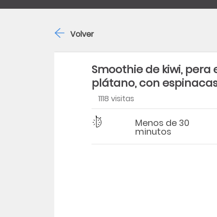
Volver
Smoothie de kiwi, pera 
plátano, con espinaca
1118 visitas
Dificultad
Tiempo
Menos de 30
minutos