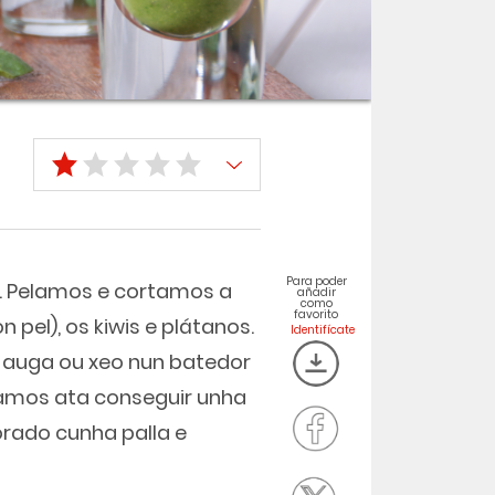
Para poder
. Pelamos e cortamos a
añadir
como
favorito
pel), os kiwis e plátanos.
 auga ou xeo nun batedor
ramos ata conseguir unha
rado cunha palla e