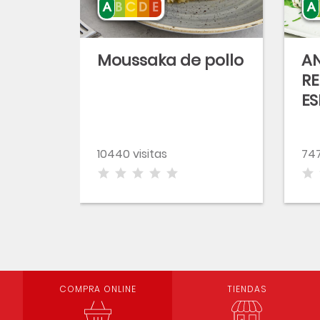
Moussaka de pollo
A
RE
ES
R
10440 visitas
747
COMPRA ONLINE
TIENDAS