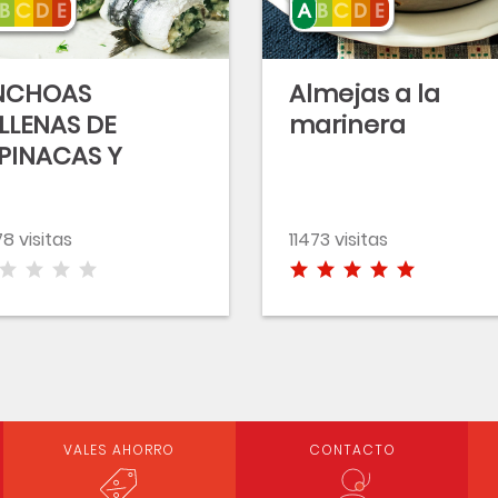
NCHOAS
Almejas a la
LLENAS DE
marinera
PINACAS Y
EQUESON
8 visitas
11473 visitas
VALES AHORRO
CONTACTO