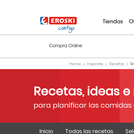
Tiendas
O
Compra Online
S
Home
Inspirate
Recetas
Recetas, ideas e
para planificar las comidas 
Inicio
Todas las recetas
Sel