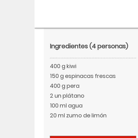
Ingredientes
(4 personas)
400 g kiwi
150 g espinacas frescas
400 g pera
2 un plátano
Descargar
100 ml agua
Facebook
20 ml zumo de limón
Twitter