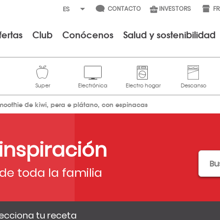
CONTACTO
INVESTORS
F
fertas
Club
Conócenos
Salud y sostenibilidad
moothie de kiwi, pera e plátano, con espinacas
 inspiración
de toda la familia
ecciona tu receta