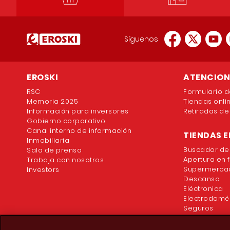
Síguenos
EROSKI
ATENCION 
RSC
Formulario d
Memoria 2025
Tiendas onli
Información para inversores
Retiradas de
Gobierno corporativo
Canal interno de información
TIENDAS E
Inmobiliaria
Buscador de
Sala de prensa
Apertura en 
Trabaja con nosotros
Supermercad
Investors
Descanso
Eléctronica
Electrodomé
Seguros