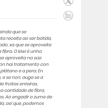
aínda que se
a receita ao ser batida,
do, xa que se aproveita
 fibra. O kiwi é unha
 se aproveita na súa
non hai tratamento con
plátano e a pera. En
 e se non, auga se a
e froitas enteiras,
a cantidade de fibra,
es. Ao engadir o zume de
da, así que, podemos