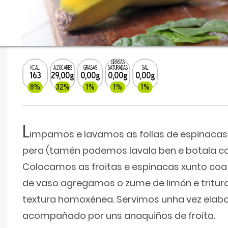
GRASAS
KCAL
AZÚCARES
GRASAS
SATURADAS
SAL
163
29,00g
0,00g
0,00g
0,00g
8%
32%
1%
1%
1%
L
impamos e lavamos as follas de espinacas
pera (tamén podemos lavala ben e botala con 
Colocamos as froitas e espinacas xunto coa
de vaso agregamos o zume de limón e tritu
textura homoxénea. Servimos unha vez elabo
acompañado por uns anaquiños de froita.