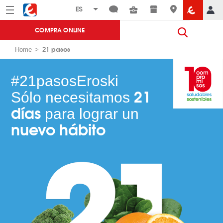
Menú
Eroski
COMPRA ONLINE
21 pasos
Home
#21pasosEroski
21
Sólo necesitamos
días
para lograr un
nuevo hábito