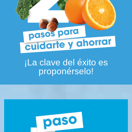
¡La clave del éxito es
proponérselo!