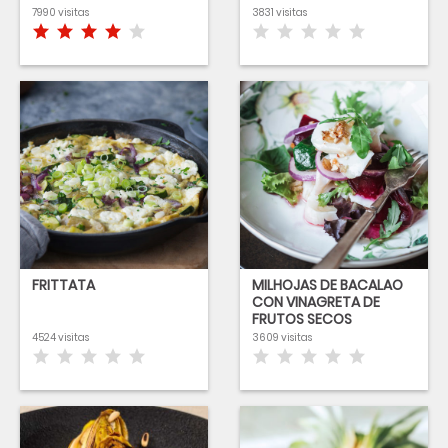
SESAMO Y ALBAHACA
7990 visitas
3831 visitas
FRITTATA
MILHOJAS DE BACALAO
CON VINAGRETA DE
FRUTOS SECOS
4524 visitas
3609 visitas