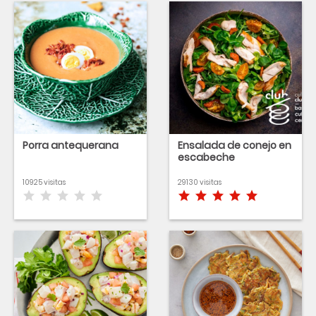
Porra antequerana
Ensalada de conejo en
escabeche
10925 visitas
29130 visitas