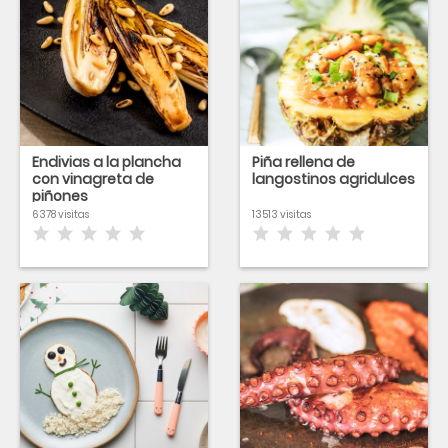
Endivias a la plancha
Piña rellena de
con vinagreta de
langostinos agridulces
piñones
6378 visitas
13513 visitas