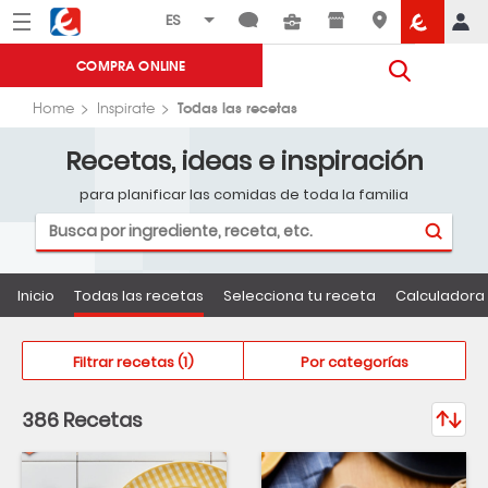
Menú
Eroski
COMPRA ONLINE
Todas las recetas
Home
Inspirate
Recetas, ideas e inspiración
para planificar las comidas de toda la familia
Inicio
Todas las recetas
Selecciona tu receta
Calculadora 
Filtros y categorías de recetas
Filtrar recetas
1
Por categorías
Orden:
386
Recetas