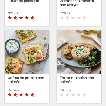
Pastel de pescado
Garbanzos Crunchis
con Airfryer
31912 visitas
16915 visitas
Gofres de patata con
Tartar de melón con
salmón
salmón
6579 visitas
28057 visitas