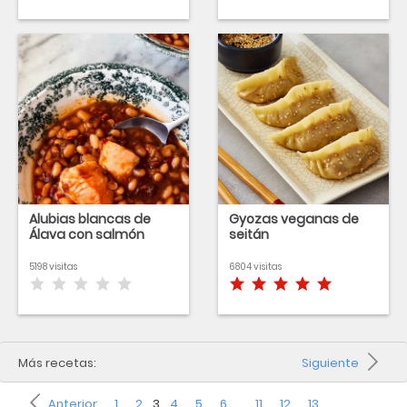
Alubias blancas de
Gyozas veganas de
Álava con salmón
seitán
5198 visitas
6804 visitas
Más recetas:
Siguiente
Anterior
1
2
3
4
5
6
…
11
12
13