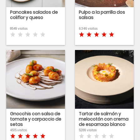
Pancakes salados de
Pulpo a la parrilla dos
coliflor y queso
salsas
8549 visitas
6346 visitas
Gnocchis con salsa de
Tartar de salmón y
tomate y carpaccio de
melocotón con crema
setas
de esparrago blanco
4515 visitas
5286 visitas