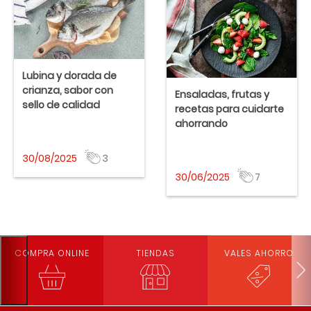
Lubina y dorada de
crianza, sabor con
Ensaladas, frutas y
sello de calidad
recetas para cuidarte
ahorrando
EROSKI
EROSKI, S. COOP
Aplausos
Publicado el %s
30/08/2025
3
EROSKI
EROSKI, S. COOP
Aplausos
Publicado el %s
30/06/2025
7
COMPRA ONLINE
TIENDAS
VALES AHORRO