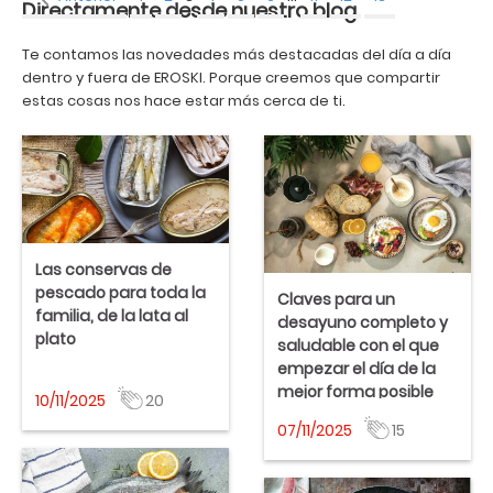
Directamente desde nuestro blog
Te contamos las novedades más destacadas del día a día
dentro y fuera de EROSKI. Porque creemos que compartir
estas cosas nos hace estar más cerca de ti.
Las conservas de
pescado para toda la
Claves para un
familia, de la lata al
desayuno completo y
plato
saludable con el que
empezar el día de la
EROSKI
EROSKI, S. COOP
Aplausos
mejor forma posible
Publicado el %s
10/11/2025
20
EROSKI
EROSKI, S. COOP
Aplausos
Publicado el %s
07/11/2025
15